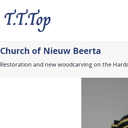
Skip
to
main
content
Church of Nieuw Beerta
Restoration and new woodcarving on the Hardof